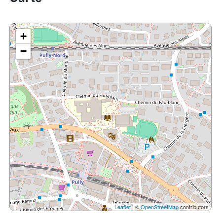
+
−
Leaflet
| ©
OpenStreetMap
contributors