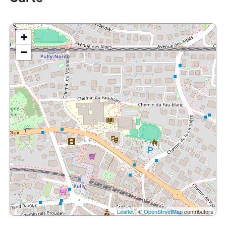
+
−
Leaflet
| ©
OpenStreetMap
contributors